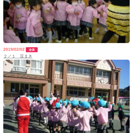
2019/02/02
全体
２／１ 豆まき