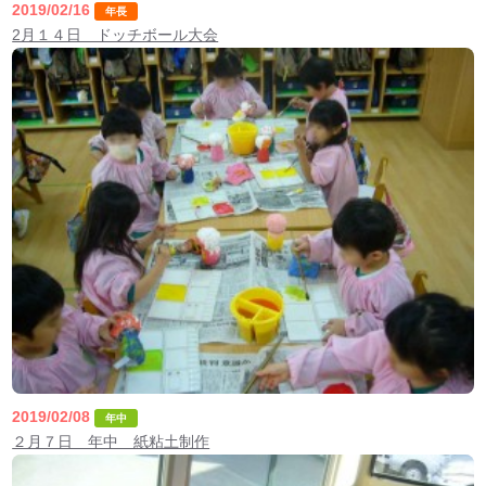
2019/02/16
年長
2月１４日 ドッチボール大会
2019/02/08
年中
２月７日 年中 紙粘土制作