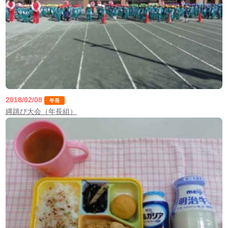
2018/02/08
年長
縄跳び大会（年長組）