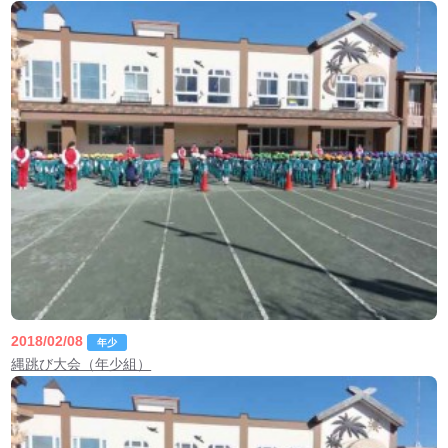
2018/02/08
年少
縄跳び大会（年少組）