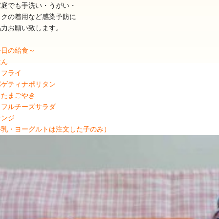
家庭でも手洗い・うがい・
スクの着用など感染予防に
協力お願い致します。
今日の給食～
はん
カフライ
パゲティナポリタン
025年11月(17)
2025年10月(23)
りたまごやき
ラフルチーズサラダ
024年11月(20)
2024年10月(31)
レンジ
023年11月(19)
2023年10月(32)
牛乳・ヨーグルトは注文した子のみ）
022年11月(13)
2022年10月(28)
021年11月(06)
2021年10月(08)
020年11月(06)
2020年10月(13)
019年11月(12)
2019年10月(09)
018年11月(12)
2018年10月(10)