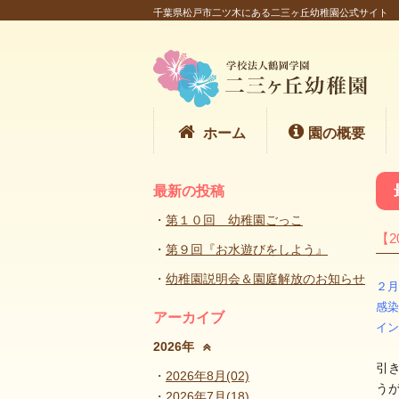
千葉県松戸市二ツ木にある二三ヶ丘幼稚園公式サイト
ホーム
園の概要
最新の投稿
第１０回 幼稚園ごっこ
【2
第９回『お水遊びをしよう』
幼稚園説明会＆園庭解放のお知らせ
２月
感染
アーカイブ
イン
2026年
引
2026年8月(02)
う
2026年7月(18)