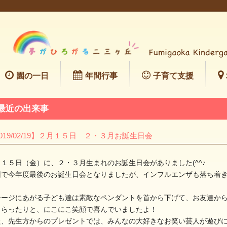
園の一日
年間行事
子育て支援
最近の出来事
019/02/19】２月１５日 ２・３月お誕生日会
月１５日（金）に、２・３月生まれのお誕生日会がありました(^^♪
回で今年度最後のお誕生日会となりましたが、インフルエンザも落ち着
！
テージにあがる子ども達は素敵なペンダントを首から下げて、お友達か
もらったりと、にこにこ笑顔で喜んでいましたよ！
た、先生方からのプレゼントでは、みんなの大好きなお笑い芸人が遊び