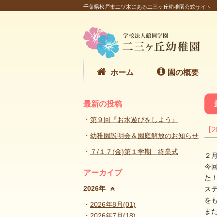
千葉県松戸市二ツ木にある二三ヶ丘幼稚園公式サイト
ホーム
園の概要
最新の投稿
第９回『お水遊びをしよう』
【2
幼稚園説明会＆園庭解放のお知らせ
７/１７(金)第１学期 終業式
２
今
アーカイブ
た
2026年
ス
を
2026年8月(01)
ま
2026年7月(18)