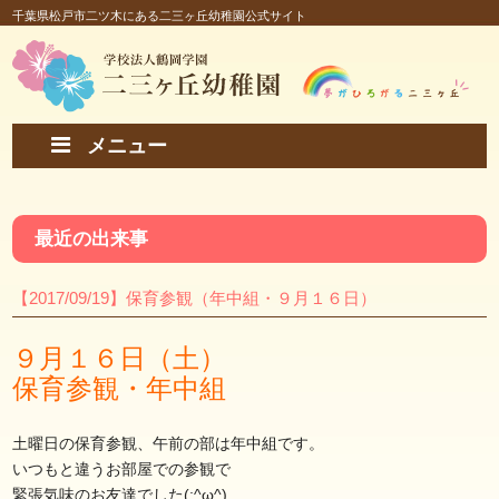
千葉県松戸市二ツ木にある二三ヶ丘幼稚園公式サイト
メニュー
最近の出来事
【2017/09/19】保育参観（年中組・９月１６日）
９月１６日（土）
保育参観・年中組
土曜日の保育参観、午前の部は年中組です。
いつもと違うお部屋での参観で
緊張気味のお友達でした(;^ω^)