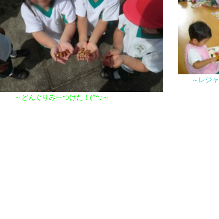
～レジャ
～どんぐりみーつけた！(^^♪～