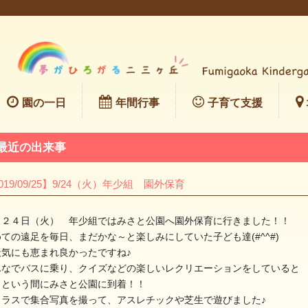
園の一日
年間行事
子育て支援
最近の出来事
019/09/25】9/24（火）年少組 園外保育
月２４日（火） 年少組ではみさと公園へ園外保育に行きました！！
ての遠足を毎日、まだかな～と楽しみにしていた子ども達(#^^#)
天気にも恵まれ良かったですね♪
んなでバスに乗り、クイズなどの楽しいレクリエーションをしていると
っという間にみさと公園に到着！！
クラスで集合写真を撮って、アスレチックや芝生で遊びました♪