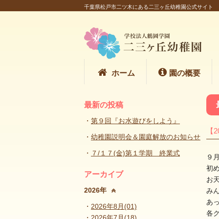
千葉県松戸市二ツ木にある二三ヶ丘幼稚園公式サイト
ホーム
園の概要
最新の投稿
第９回『お水遊びをしよう』
【2
幼稚園説明会＆園庭解放のお知らせ
７/１７(金)第１学期 終業式
９
初め
アーカイブ
お
2026年
み
あ
2026年8月(01)
各
2026年7月(18)