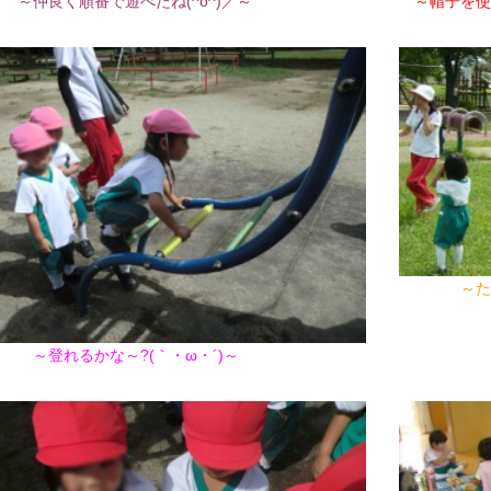
～仲良く順番で遊べたね(^o^)／～
～帽子を使
017年11月(09)
2017年10月(10)
016年11月(05)
2016年10月(06)
015年11月(04)
2015年10月(08)
014年11月(10)
2014年10月(13)
～た
～登れるかな～?(｀・ω・´)～