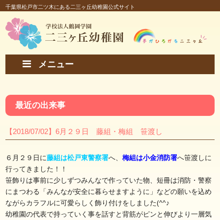
千葉県松戸市二ツ木にある二三ヶ丘幼稚園公式サイト
メニュー
最近の出来事
【2018/07/02】6月２９日 藤組・梅組 笹渡し
６月２９日に
藤組は松戸東警察署
へ、
梅組は小金消防署
へ笹渡しに
行ってきました！！
笹飾りは事前に少しずつみんなで作っていた物、短冊は消防・警察
にまつわる「みんなが安全に暮らせますように」などの願いを込め
ながらカラフルに可愛らしく飾り付けをしました(^^♪
幼稚園の代表で持っていく事を話すと背筋がピンと伸びより一層気