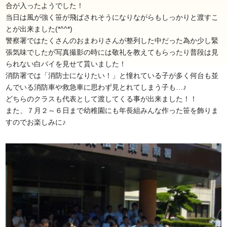
合が入ったようでした！
当日は風が強く笹が飛ばされそうになりながらもしっかりと渡すこ
とが出来ました(*^^*)
警察署ではたくさんのおまわりさんが整列した中だった為か少し緊
張気味でしたが写真撮影の時には敬礼を教えてもらったり普段は見
られない白バイを見せて貰いました！
消防署では「消防士になりたい！」と憧れている子が多く何台も並
んでいる消防車や救急車に思わず見とれてしまう子も…♪
どちらのクラスも代表として渡してくる事が出来ました！！
また、７月２～６日まで幼稚園にも年長組みんな作った笹を飾りま
すのでお楽しみに♪