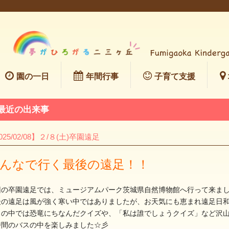
園の一日
年間行事
子育て支援
最近の出来事
025/02/08】２/８(土)卒園遠足
んなで行く最後の遠足！！
回の卒園遠足では、ミュージアムパーク茨城県自然博物館へ行って来ました(
後の遠足は風が強く寒い中ではありましたが、お天気にも恵まれ遠足日
スの中では恐竜にちなんだクイズや、「私は誰でしょうクイズ」など沢
時間のバスの中を楽しみました☆彡