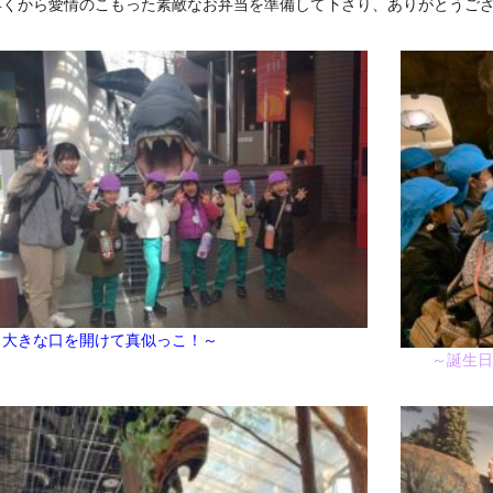
早くから愛情のこもった素敵なお弁当を準備して下さり、ありがとうご
017年11月(09)
2017年10月(10)
016年11月(05)
2016年10月(06)
015年11月(04)
2015年10月(08)
014年11月(10)
2014年10月(13)
大きな口を開けて真似っこ！～
～誕生日石