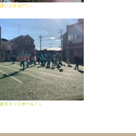
弁当(^^♪～
好きドッジボール！～