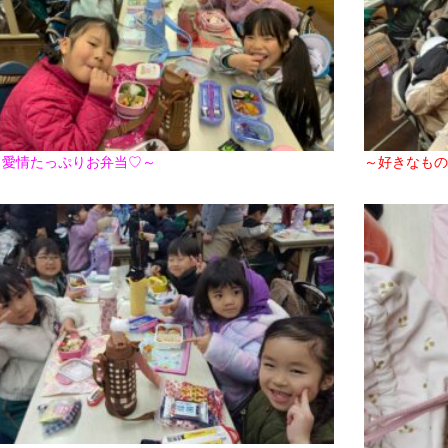
愛情たっぷりお弁当♡～
～好きなもの