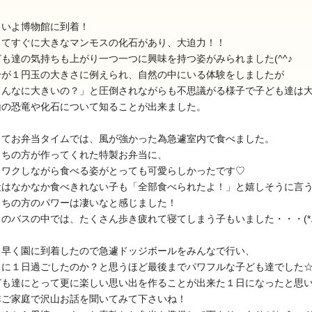
よいよ博物館に到着！
ってすぐに大きなマンモスの化石があり、大迫力！！
ども達の気持ちも上がり一つ一つに興味を持つ姿がみられました(^^♪
分が１円玉の大きさに例えられ、自然の中にいる体験をしましたが
こんなに大きいの？」と圧倒されながらも不思議がる様子で子ども達は
山の恐竜や化石について知ることが出来ました。
025年11月(17)
2025年10月(23)
してお弁当タイムでは、風が強かった為急遽室内で食べました。
うちの方が作ってくれた特製お弁当に、
024年11月(20)
2024年10月(31)
クワクしながら食べる姿がとっても可愛らしかったです♡
023年11月(19)
2023年10月(32)
段はなかなか食べきれない子も「全部食べられたよ！」と嬉しそうに言
022年11月(13)
2022年10月(28)
うちの方のパワーは凄いなと感じました！
のバスの中では、たくさん歩き疲れて寝てしまう子もいました・・・(*ﾉ
021年11月(06)
2021年10月(08)
020年11月(06)
2020年10月(13)
し早く園に到着したので急遽ドッジボールをみんなで行い、
当に１日過ごしたのか？と思うほど最後までパワフルな子ども達でした
019年11月(12)
2019年10月(09)
ども達にとって更に楽しい思い出を作ることが出来た１日になったと思
018年11月(12)
2018年10月(10)
非ご家庭で沢山お話を聞いてみて下さいね！