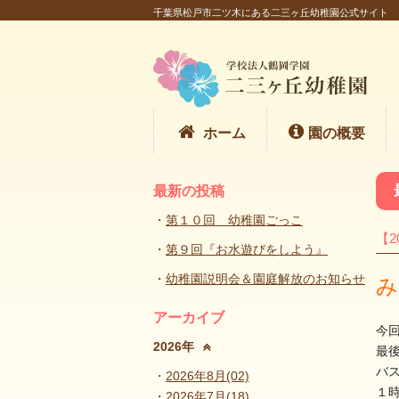
千葉県松戸市二ツ木にある二三ヶ丘幼稚園公式サイト
ホーム
園の概要
最新の投稿
第１０回 幼稚園ごっこ
【2
第９回『お水遊びをしよう』
幼稚園説明会＆園庭解放のお知らせ
み
アーカイブ
今
2026年
最
バ
2026年8月(02)
１
2026年7月(18)