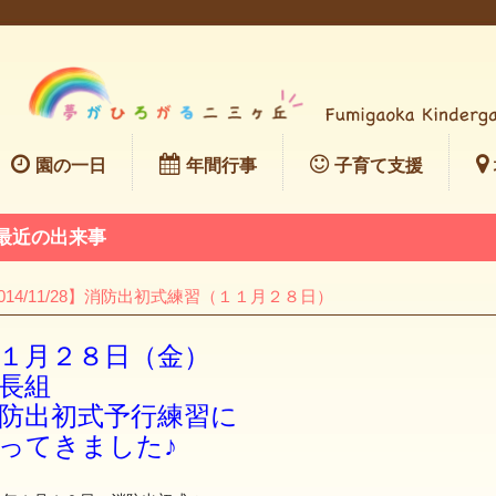
園の一日
年間行事
子育て支援
最近の出来事
014/11/28】消防出初式練習（１１月２８日）
１月２８日（金）
長組
防出初式予行練習に
ってきました♪