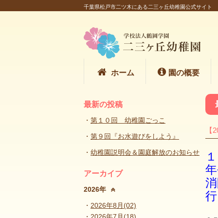
千葉県松戸市二ツ木にある二三ヶ丘幼稚園公式サイト
ホーム
園の概要
最新の投稿
第１０回 幼稚園ごっこ
【2
第９回『お水遊びをしよう』
幼稚園説明会＆園庭解放のお知らせ
１
年
アーカイブ
消
2026年
行
2026年8月(02)
2026年7月(18)