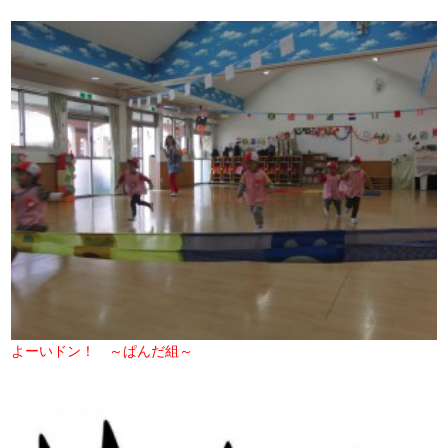
よーいドン！ ～ぱんだ組～