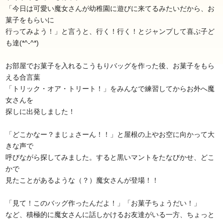
「今日は可愛い魔女さんが幼稚園に遊びに来てるみたいだから、お
菓子をもらいに
行ってみよう！」と言うと、行く！行く！とジャンプして喜ぶ子ど
も達(*^-^*)
お部屋でお菓子を入れるこうもりバッグを作った後、お菓子をもら
える合言葉
「トリック・オア・トリート！」をみんなで練習してからお外へ魔
女さんを
探しに出発しました！
「どこかなー？まじょさーん！！」と屋根の上やお空に向かって大
きな声で
呼びながら探してみました。すると黒いマントをたなびかせ、どこ
かで
見たことがあるような（？）魔女さんが登場！！
「見て！このバッグ作ったんだよ！」「お菓子ちょうだい！」
など、積極的に魔女さんに話しかけるお友達がいる一方、ちょっと