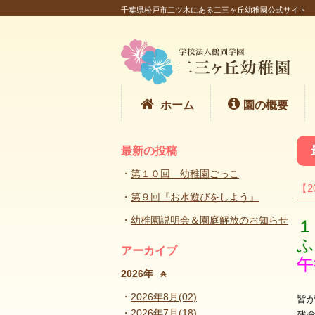
千葉県松戸市二ツ木にある二三ヶ丘幼稚園公式サイト
ホーム
園の概要
最新の投稿
第１０回 幼稚園ごっこ
【2
第９回『お水遊びをしよう』
幼稚園説明会＆園庭解放のお知らせ
１
ふ
アーカイブ
午
2026年
2026年8月(02)
皆
2026年7月(18)