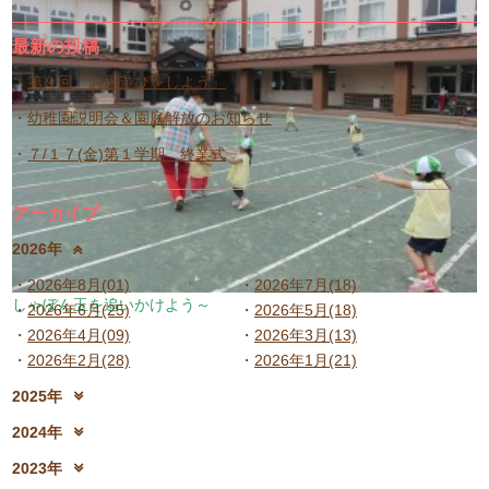
最新の投稿
第９回『お水遊びをしよう』
幼稚園説明会＆園庭解放のお知らせ
７/１７(金)第１学期 終業式
アーカイブ
2026年
2026年8月(01)
2026年7月(18)
しゃぼん玉を追いかけよう～
2026年6月(25)
2026年5月(18)
2026年4月(09)
2026年3月(13)
2026年2月(28)
2026年1月(21)
2025年
2025年12月(15)
2025年11月(17)
2024年
2025年10月(23)
2025年9月(21)
2024年12月(18)
2024年11月(20)
2023年
2025年8月(07)
2025年7月(16)
2024年10月(31)
2024年9月(27)