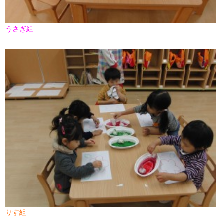
うさぎ組
りす組