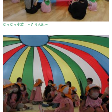
ゆらゆら小波 ～きりん組～