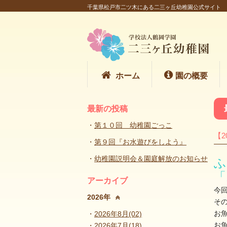
千葉県松戸市二ツ木にある二三ヶ丘幼稚園公式サイト
ホーム
園の概要
最新の投稿
第１０回 幼稚園ごっこ
【2
第９回『お水遊びをしよう』
幼稚園説明会＆園庭解放のお知らせ
ふ
「
アーカイブ
今
2026年
そ
お魚
2026年8月(02)
お
2026年7月(18)