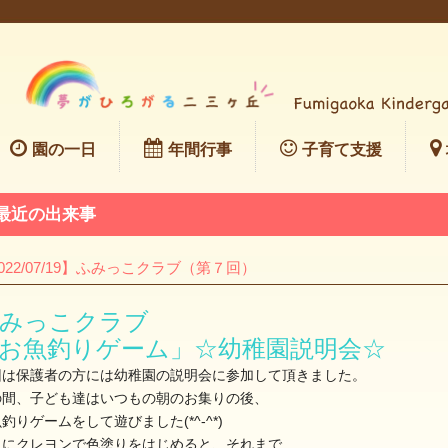
園の一日
年間行事
子育て支援
最近の出来事
022/07/19】ふみっこクラブ（第７回）
みっこクラブ
お魚釣りゲーム」☆幼稚園説明会☆
回は保護者の方には幼稚園の説明会に参加して頂きました。
の間、子ども達はいつもの朝のお集りの後、
釣りゲームをして遊びました(*^-^*)
魚にクレヨンで色塗りをはじめると、それまで