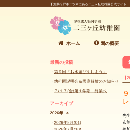
千葉県松戸市二ツ木にある二三ヶ丘幼稚園公式サイト
ホーム
園の概要
最新の投稿
第９回『お水遊びをしよう』
【2
幼稚園説明会＆園庭解放のお知らせ
７/１７(金)第１学期 終業式
９
レ
アーカイブ
2026年
先
布
2026年8月(01)
参
2026年7月(18)