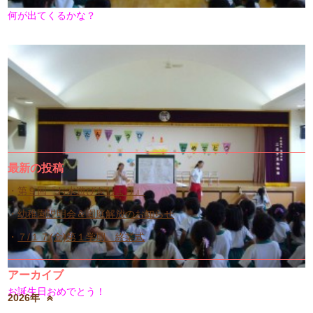
何が出てくるかな？
最新の投稿
第９回『お水遊びをしよう』
幼稚園説明会＆園庭解放のお知らせ
７/１７(金)第１学期 終業式
アーカイブ
お誕生日おめでとう！
2026年