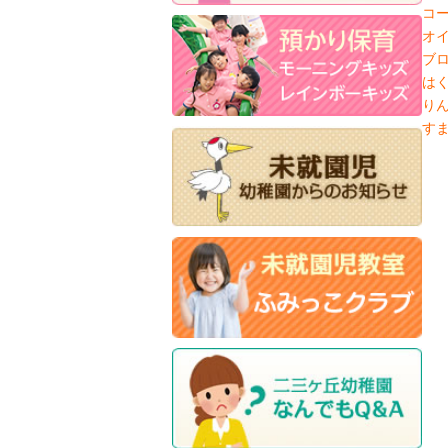
コ
オ
ブ
は
り
す