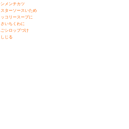
ーンメンチカツ
イスターソースいため
ロッコリースープに
くさいちくわに
んごシロップづけ
ましじる