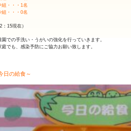
中組・・・1名
少組・・・0名
2：15現在）
稚園での手洗い・うがいの強化を行っていきます。
家庭でも、感染予防に
ご協力お願い致します。
025年11月(17)
2025年10月(23)
024年11月(20)
2024年10月(31)
今日の給食～
023年11月(19)
2023年10月(32)
022年11月(13)
2022年10月(28)
021年11月(06)
2021年10月(08)
020年11月(06)
2020年10月(13)
019年11月(12)
2019年10月(09)
018年11月(12)
2018年10月(10)