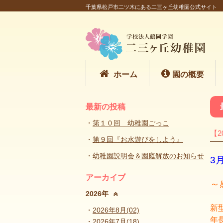
千葉県松戸市二ツ木にある二三ヶ丘幼稚園公式サイト
ホーム
園の概要
最新の投稿
第１０回 幼稚園ごっこ
【2
第９回『お水遊びをしよう』
幼稚園説明会＆園庭解放のお知らせ
3
アーカイブ
～
2026年
新
2026年8月(02)
年
2026年7月(18)