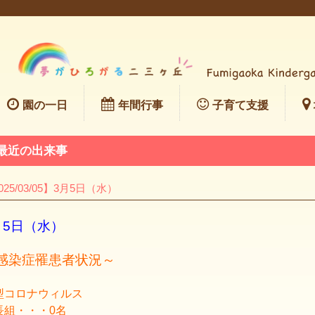
園の一日
年間行事
子育て支援
最近の出来事
025/03/05】3月5日（水）
月5日（水）
感染症罹患者状況～
型コロナウィルス
長組・・・0名