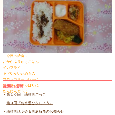
～今日の給食～
おかかふりかけごはん
イカフライ
あざやかいためもの
ブロッコリーカレーに
はくさいのさっぱりに
最新の投稿
あんにんどうふ
第１０回 幼稚園ごっこ
第９回『お水遊びをしよう』
幼稚園説明会＆園庭解放のお知らせ