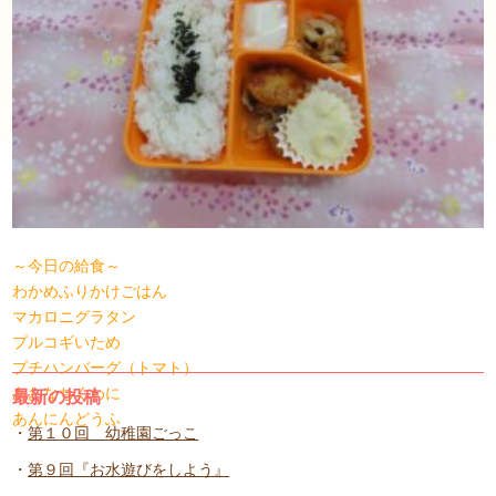
～今日の給食～
わかめふりかけごはん
マカロニグラタン
プルコギいため
プチハンバーグ（トマト）
あおなちくわに
最新の投稿
あんにんどうふ
第１０回 幼稚園ごっこ
第９回『お水遊びをしよう』