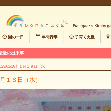
園の一日
年間行事
子育て支援
最近の出来事
023/01/18】１月１８日（水）
月１８日（水）