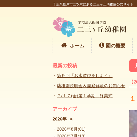
千葉県松戸市二ツ木にある二三ヶ丘幼稚園公式サイト
ホーム
園の概要
最新の投稿
第９回『お水遊びをしよう』
【2
幼稚園説明会＆園庭解放のお知らせ
７/１７(金)第１学期 終業式
１
アーカイブ
2026年
2026年8月(01)
2026年7月(18)