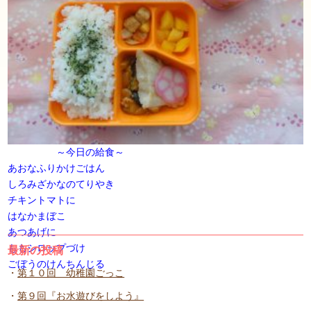
～今日の給食～
あおなふりかけごはん
しろみざかなのてりやき
チキントマトに
はなかまぼこ
あつあげに
ももシロップづけ
最新の投稿
ごぼうのけんちんじる
第１０回 幼稚園ごっこ
第９回『お水遊びをしよう』