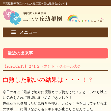
千葉県松戸市二ツ木にある二三ヶ丘幼稚園公式サイト
メニュー
最近の出来事
【2026/02/19】２/１２（木）ドッジボール大会
白熱した戦いの結果は・・・！？
今日の為に「最後は絶対に優勝カップ貰おうね！」と、いつも以上
に気合を入れて練習に取り組んできました！
先生たちも参加したい気持ちを抑え、とにかく声を出して子ども達
のサポートに回りながらもドキドキが止まりませんでした・・・