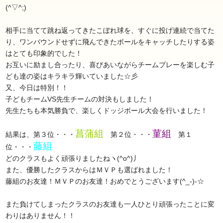
(^▽^;)
相手に当てて跳ね返ってきたこぼれ球を、すぐに投げ連続で当てた
り、ワンバウンドせずに飛んできたボールをキャッチしたりする姿
はとても印象的でした！
お互いに励まし合ったり、喜びあいながらチームプレーを楽しむ子
ども達の姿はキラキラ輝いていました☆彡
又、今日は特別！！
子どもチームVS先生チームの対決もしました！
先生たちも本気勝負で、楽しくドッジボール大会を行いました！
菖蒲組
菫組
結果は、第３位・・・
第２位・・・
第１
藤組
位・・・
どのクラスもよく頑張りましたねヽ(^o^)丿
また、優勝したクラスからはＭＶＰも選ばれました！
藤組のお友達！ＭＶＰのお友達！おめでとうございます(^_-)-☆
また負けてしまったクラスのお友達も一人ひとり頑張ったことに変
わりはありません！！