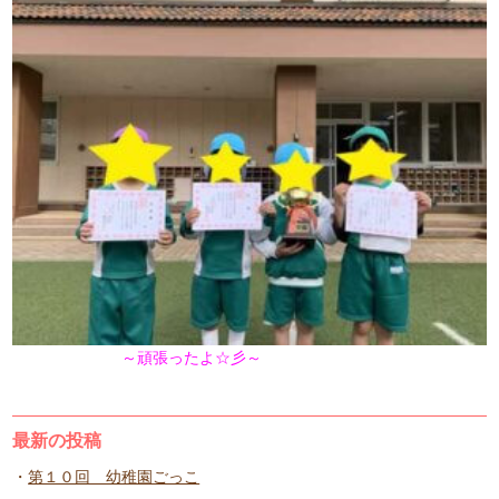
～頑張ったよ☆彡～
最新の投稿
第１０回 幼稚園ごっこ