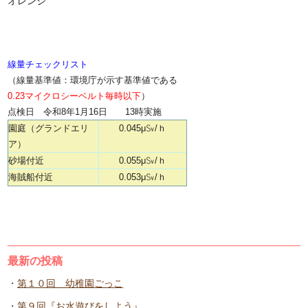
オレンジ
線量チェックリスト
（線量基準値：環境庁が示す基準値である
0.23マイクロシーベルト毎時以下
）
点検日 令和8年1月16
日 13時実施
園庭（グランドエリ
0.045μ㏜/ｈ
ア）
砂場付近
0.055μ㏜/ｈ
海賊船付近
0.053μ㏜/ｈ
最新の投稿
第１０回 幼稚園ごっこ
第９回『お水遊びをしよう』