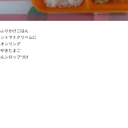
017年11月(09)
2017年10月(10)
016年11月(05)
2016年10月(06)
015年11月(04)
2015年10月(08)
014年11月(10)
2014年10月(13)
めふりかけごはん
キントマトクリームに
ニオンリング
つやきたまご
かんシロップづけ