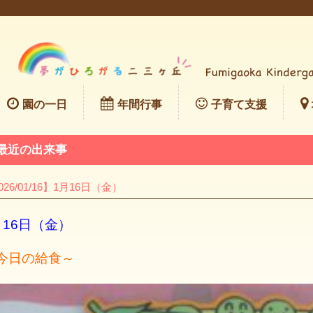
園の一日
年間行事
子育て支援
最近の出来事
026/01/16】1月16日（金）
月16日（金）
今日の給食～