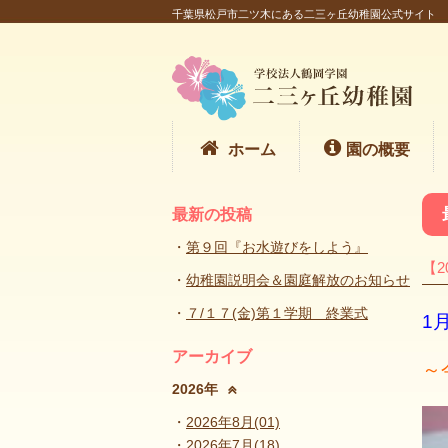
千葉県松戸市二ツ木にある二三ヶ丘幼稚園公式サイト
ホーム
園の概要
最新の投稿
第９回『お水遊びをしよう』
【2
幼稚園説明会＆園庭解放のお知らせ
７/１７(金)第１学期 終業式
1
アーカイブ
～
2026年
2026年8月(01)
2026年7月(18)