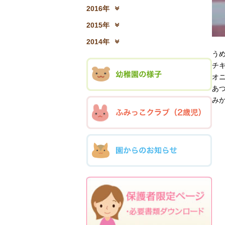
2017年12月(04)
2
2016年
2016年12月(03)
2
2015年
2015年12月(05)
2
2014年
2014年12月(05)
2
う
チ
オ
あ
み