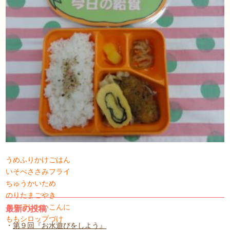
うめふりかけごはん
いそべささみフライ
ちゅうかいため
のりたまごやき
きりぼしだいこんに
最新の投稿
ももシロップづけ
第９回『お水遊びをしよう』