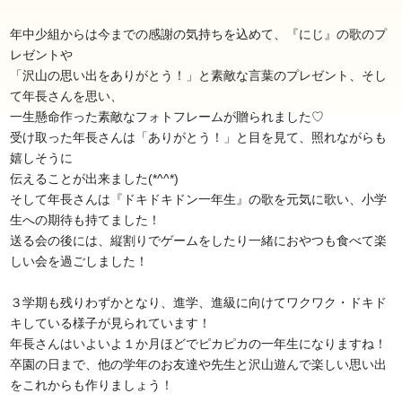
年中少組からは今までの感謝の気持ちを込めて、『にじ』の歌のプ
レゼントや
「沢山の思い出をありがとう！」と素敵な言葉のプレゼント、そし
て年長さんを思い、
一生懸命作った素敵なフォトフレームが贈られました♡
受け取った年長さんは「ありがとう！」と目を見て、照れながらも
嬉しそうに
伝えることが出来ました(*^^*)
そして年長さんは『ドキドキドン一年生』の歌を元気に歌い、小学
生への期待も持てました！
送る会の後には、縦割りでゲームをしたり一緒におやつも食べて楽
しい会を過ごしました！
３学期も残りわずかとなり、進学、進級に向けてワクワク・ドキド
キしている様子が見られています！
年長さんはいよいよ１か月ほどでピカピカの一年生になりますね！
卒園の日まで、他の学年のお友達や先生と沢山遊んで楽しい思い出
をこれからも作りましょう！